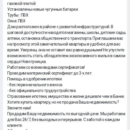
газовой плитой
Установлены новые чугунные батареи
Трубы : ПВХ
Окна: ПВХ
Дом расположен в районе с развитой инфраструктурой. В
шаговой доступности находятся магазины, школы, детские сады,
аптеки, остановка общественного транспорта. Приглашаем вас
на просмотр этой замечательной квартиры в удобное для вас
время. Уверены, она не оставит вас равнодушными! Не упустите
возможность стать обладателем эксклюзивного жилья в самом
сердце Новотроицка.
Работаем со всеми видами сертификатов!
Проводим материнский сертификат до 3-х лет.
Помощь в одобрении ипотеки:
- без первоначального взноса
- без официального трудоустройства
Страхование ипотеки, имущества и жизни дешевле чем в Банке.
Хотите купить квартиру, но не продана Ваша недвижимость?
Звоните нам!
Продадим Вашу недвижимость по выгодной цене. Мы работаем
для Вас 24/7, без выходных и перерывов. С заботой о каждом
клиенте.