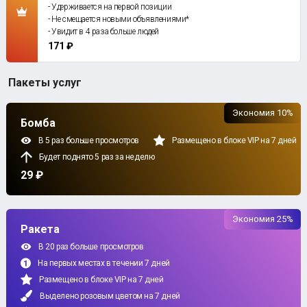
- Удерживается на первой позиции
- Не смещается новыми объявлениями*
- Увидит в 4 раза больше людей
171 ₽
Пакеты услуг
Экономия 10%
Бомба
В 5 раз больше просмотров
Размещено в блоке VIP на 7 дней
Будет поднято 5 раз за неделю
29 ₽
Экономия 25%
Ракета
В 20 раз больше просмотров
На первых местах в течении 7 дней
Размещено в блоке VIP на 7 дней
Выделено розовым цветом на 7 дней