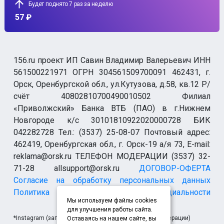
Будет поднято 7 раз за неделю
57 ₽
156.ru проект ИП Савин Владимир Валерьевич ИНН
561500221971 ОГРН 304561509700091 462431, г.
Орск, Оренбургской обл., ул.Кутузова, д.58, кв.12 Р/
счёт 40802810700490010502 Филиал
«Приволжский» Банка ВТБ (ПАО) в г.Нижнем
Новгороде к/с 30101810922020000728 БИК
042282728 Тел.: (3537) 25-08-07 Почтовый адрес:
462419, Оренбургская обл., г. Орск-19 а/я 73, E-mail:
reklama@orsk.ru ТЕЛЕФОН МОДЕРАЦИИ (3537) 32-
71-28 allsupport@orsk.ru
ДОГОВОР-ОФЕРТА
Согласие на обработку персональных данных
Политика конфиденциальности
Мы используем файлы cookies
для улучшения работы сайта.
*Instagram (запрещен на территории Российской Федерации)
Оставаясь на нашем сайте, вы