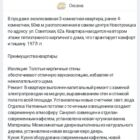
Оксана
В продаже эксклюзивная 3-комнатная квартира, ранее 4-
комнатная, 60кв.м. расположенная в самом центре Новотроицка
по адресу: ул. Советская, 62а. Квартира находится на втором
этаже пятиэтажного кирпичного дома, что гарантирует комфорт
и тишину. 1977г.п
Преимущества квартиры:
Изоляция: Толстые кирпичные стены
обеспечивают отличную звукоизоляцию, избавляя от
нежелательного шума.
Ремонт: В квартире выполнен капитальный ремонт с заменой
электропроводки на медную, выравниванием стен и стяжкой
пола по всей площади. Установлены новые счетчики: свет, вода.
Отделка: Натяжные потолки с точечным освещением создают
современную атмосферу. Санузел совмещен и отделан
современным кафелем, установлена новая чугунная ванна.
Материалы: Межкомнатные двери выполнены из натурального
дерева, установлена новая входная евро дверь.
Кухня: Кухня оборудована современным кафелем, новой