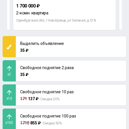
1 700 000 ₽
до
2-комн. квартира
Оренбургская обл, г Новотроицк, ул Зеленая, д 57А
Выделить объявление
35 ₽
Свободное поднятие 2 раза
x2
35 ₽
Свободное поднятие 10 раз
x10
171
137 ₽
- Скидка 20%
Свободное поднятие 100 раз
x100
1710
855 ₽
- Скидка 50%