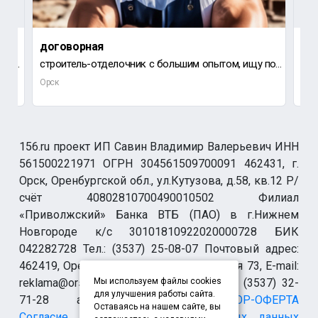
договорная
до
ООО "Ремонтно-механический завод" приглашает на работу инженера-электрика.
строитель-отделочник с большим опытом, ищу подработку.
Орск
Орс
156.ru проект ИП Савин Владимир Валерьевич ИНН
561500221971 ОГРН 304561509700091 462431, г.
Орск, Оренбургской обл., ул.Кутузова, д.58, кв.12 Р/
счёт 40802810700490010502 Филиал
«Приволжский» Банка ВТБ (ПАО) в г.Нижнем
Новгороде к/с 30101810922020000728 БИК
042282728 Тел.: (3537) 25-08-07 Почтовый адрес:
462419, Оренбургская обл., г. Орск-19 а/я 73, E-mail:
reklama@orsk.ru ТЕЛЕФОН МОДЕРАЦИИ (3537) 32-
Мы используем файлы cookies
для улучшения работы сайта.
71-28 allsupport@orsk.ru
ДОГОВОР-ОФЕРТА
Оставаясь на нашем сайте, вы
Согласие на обработку персональных данных