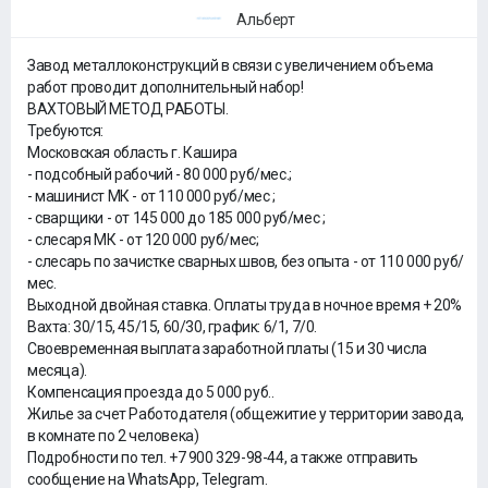
Альберт
Завод металлоконструкций в связи с увеличением объема
работ проводит дополнительный набор!
ВАХТОВЫЙ МЕТОД РАБОТЫ.
Требуются:
Московская область г. Кашира
- подсобный рабочий - 80 000 руб/мес.;
- машинист МК - от 110 000 руб/мес ;
- сварщики - от 145 000 до 185 000 руб/мес ;
- слесаря МК - от 120 000 руб/мес;
- слесарь по зачистке сварных швов, без опыта - от 110 000 руб/
мес.
Выходной двойная ставка. Оплаты труда в ночное время + 20%
Вахта: 30/15, 45/15, 60/30, график: 6/1, 7/0.
Своевременная выплата заработной платы (15 и 30 числа
месяца).
Компенсация проезда до 5 000 руб..
Жилье за счет Работодателя (общежитие у территории завода,
в комнате по 2 человека)
Подробности по тел. +7 900 329-98-44, а также отправить
сообщение на WhatsApp, Telegram.