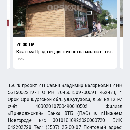
26 000 ₽
до
Требуется Тракторист на К-700 Требования: Удостоверение тракториста Условия: Полный соцпакет Обеспеч
Вакансия Продавец цветочного павильона в ночь .
Орск
Орс
156.ru проект ИП Савин Владимир Валерьевич ИНН
561500221971 ОГРН 304561509700091 462431, г.
Орск, Оренбургской обл., ул.Кутузова, д.58, кв.12 Р/
счёт 40802810700490010502 Филиал
«Приволжский» Банка ВТБ (ПАО) в г.Нижнем
Новгороде к/с 30101810922020000728 БИК
042282728 Тел.: (3537) 25-08-07 Почтовый адрес: