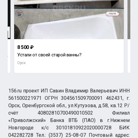
8 500 ₽
500
Довольно часто возникают ситуации, когда нужно 8987-788-02-40 Услуги канализации Орск- Новотроицк
Устали от своей старой ванны?
Сбо
Орск
Орс
156.ru проект ИП Савин Владимир Валерьевич ИНН
561500221971 ОГРН 304561509700091 462431, г.
Орск, Оренбургской обл., ул.Кутузова, д.58, кв.12 Р/
счёт 40802810700490010502 Филиал
«Приволжский» Банка ВТБ (ПАО) в г.Нижнем
Новгороде к/с 30101810922020000728 БИК
042282728 Тел.: (3537) 25-08-07 Почтовый адрес: