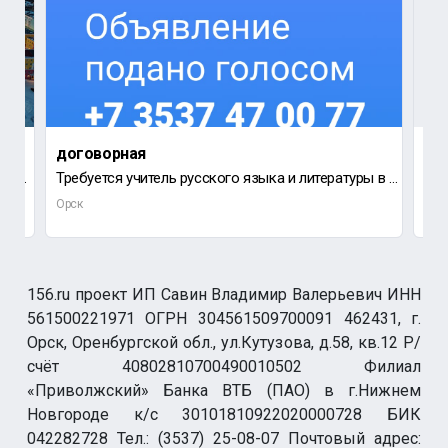
договорная
55 
ФКУ ИК-15 осуществляет набор кандидатов на замещение должностей младшего и среднего начальствующего
Требуется учитель русского языка и литературы в школу.
Вак
Орск
Орс
156.ru проект ИП Савин Владимир Валерьевич ИНН
561500221971 ОГРН 304561509700091 462431, г.
Орск, Оренбургской обл., ул.Кутузова, д.58, кв.12 Р/
счёт 40802810700490010502 Филиал
«Приволжский» Банка ВТБ (ПАО) в г.Нижнем
Новгороде к/с 30101810922020000728 БИК
042282728 Тел.: (3537) 25-08-07 Почтовый адрес: