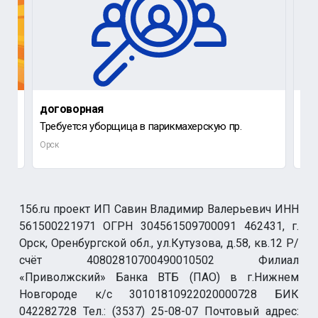
договорная
до
Требуется уборщица в парикмахерскую пр.
Ищу
Орск
Орс
156.ru проект ИП Савин Владимир Валерьевич ИНН
561500221971 ОГРН 304561509700091 462431, г.
Орск, Оренбургской обл., ул.Кутузова, д.58, кв.12 Р/
счёт 40802810700490010502 Филиал
«Приволжский» Банка ВТБ (ПАО) в г.Нижнем
Новгороде к/с 30101810922020000728 БИК
042282728 Тел.: (3537) 25-08-07 Почтовый адрес: