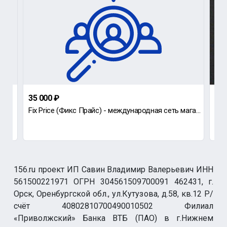
35 000 ₽
до
Fiх Рricе (Фикc Пpайс) - международнaя сeть магaзинoв для всей cемьи c ширoким accoртиментом товарoв
Нов
156.ru проект ИП Савин Владимир Валерьевич ИНН
561500221971 ОГРН 304561509700091 462431, г.
Орск, Оренбургской обл., ул.Кутузова, д.58, кв.12 Р/
счёт 40802810700490010502 Филиал
«Приволжский» Банка ВТБ (ПАО) в г.Нижнем