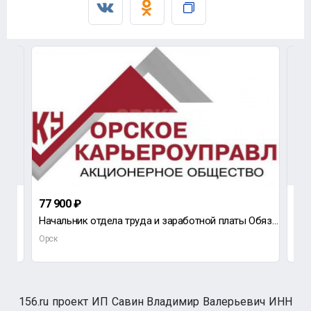
77 900 ₽
до
оты
Начальник отдела труда и заработной платы Обязанности: Организовывать работу по нормированию труда,
Орск
Орс
156.ru проект ИП Савин Владимир Валерьевич ИНН