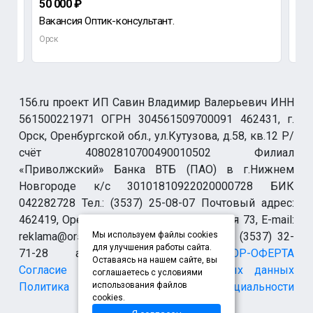
50 000 ₽
до
Вакансия Оптик-консультант.
Тре
Орск
Орс
156.ru проект ИП Савин Владимир Валерьевич ИНН
561500221971 ОГРН 304561509700091 462431, г.
Орск, Оренбургской обл., ул.Кутузова, д.58, кв.12 Р/
счёт 40802810700490010502 Филиал
«Приволжский» Банка ВТБ (ПАО) в г.Нижнем
Новгороде к/с 30101810922020000728 БИК
042282728 Тел.: (3537) 25-08-07 Почтовый адрес:
462419, Оренбургская обл., г. Орск-19 а/я 73, E-mail:
reklama@orsk.ru ТЕЛЕФОН МОДЕРАЦИИ (3537) 32-
Мы используем файлы cookies
для улучшения работы сайта.
71-28 allsupport@orsk.ru
ДОГОВОР-ОФЕРТА
Оставаясь на нашем сайте, вы
Согласие на обработку персональных данных
соглашаетесь с условиями
Политика конфиденциальности
использования файлов
cookies.