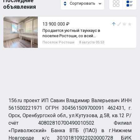
Последние
Сортировать
объявления
13 900 000 ₽
Продается уютный таунхаус в
поселке Ростоши, со всей
необходимой инфраструктурой для
Поселок Ростоши
8 августа 05:53
комфортной жизн
156.ru проект ИП Савин Владимир Валерьевич ИНН
561500221971 ОГРН 304561509700091 462431, г.
Орск, Оренбургской обл., ул.Кутузова, д.58, кв.12 Р/
счёт 40802810700490010502 Филиал
«Приволжский» Банка ВТБ (ПАО) в г.Нижнем
Новгороде к/с 30101810922020000728 БИК